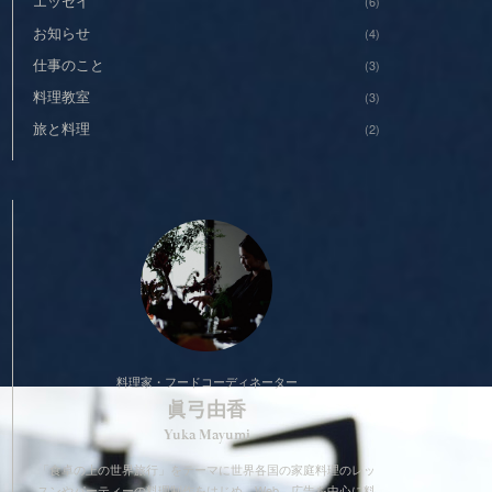
エッセイ
(6)
お知らせ
(4)
仕事のこと
(3)
料理教室
(3)
旅と料理
(2)
料理家・フードコーディネーター
眞弓由香
Yuka Mayumi
「食卓の上の世界旅行」をテーマに世界各国の家庭料理のレッ
スンやパーティーの料理制作をはじめ、Web、広告を中心に料