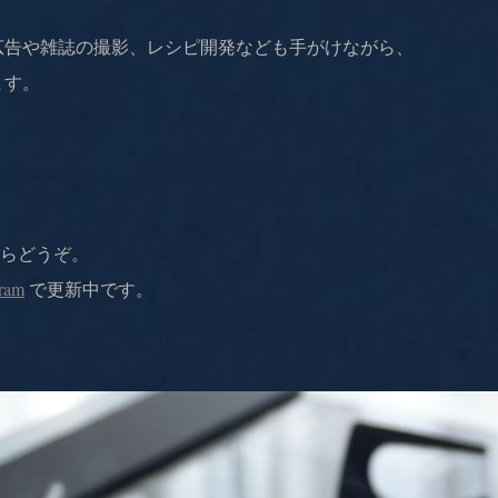
広告や雑誌の撮影、
レシピ開発なども手がけながら、
ます。
らどうぞ。
gram
で更新中です。